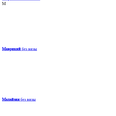
М
Маврикий
без визы
Малайзия
без визы