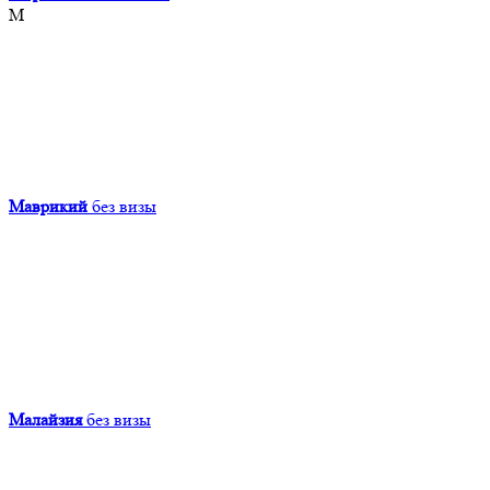
М
Маврикий
без визы
Малайзия
без визы