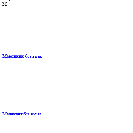
М
Маврикий
без визы
Малайзия
без визы