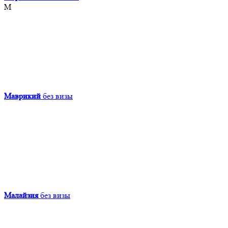
М
Маврикий
без визы
Малайзия
без визы