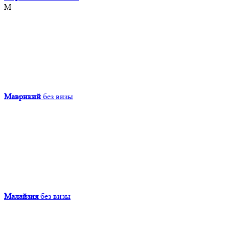
М
Маврикий
без визы
Малайзия
без визы