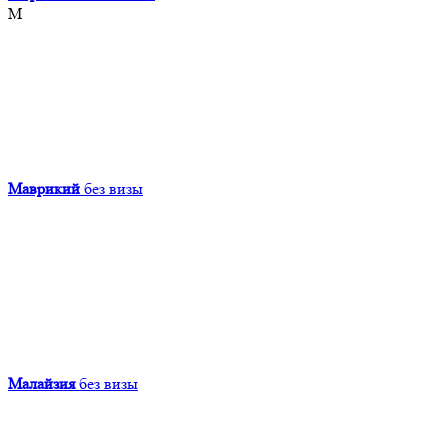
М
Маврикий
без визы
Малайзия
без визы