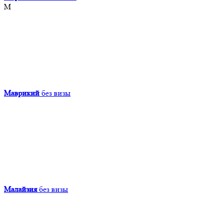
М
Маврикий
без визы
Малайзия
без визы