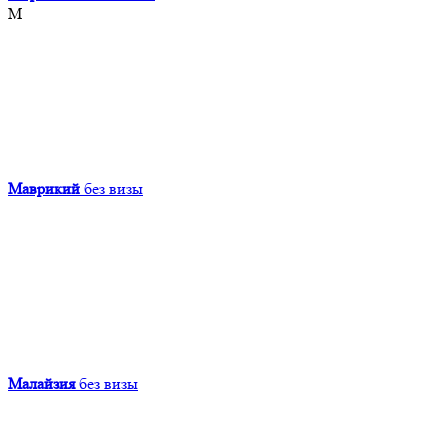
М
Маврикий
без визы
Малайзия
без визы