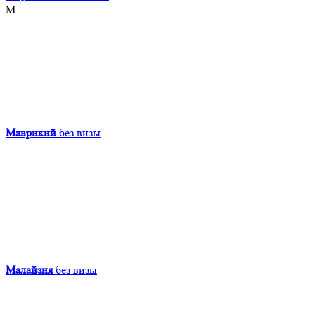
М
Маврикий
без визы
Малайзия
без визы