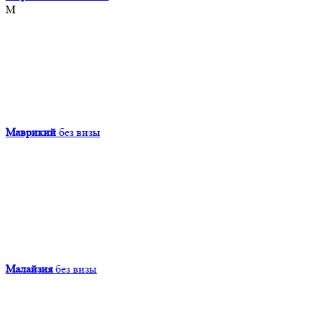
М
Маврикий
без визы
Малайзия
без визы