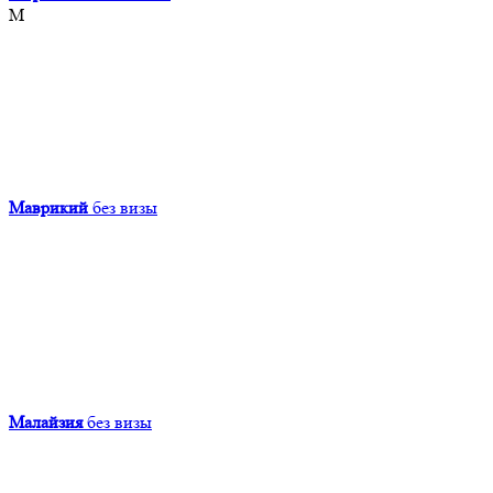
М
Маврикий
без визы
Малайзия
без визы