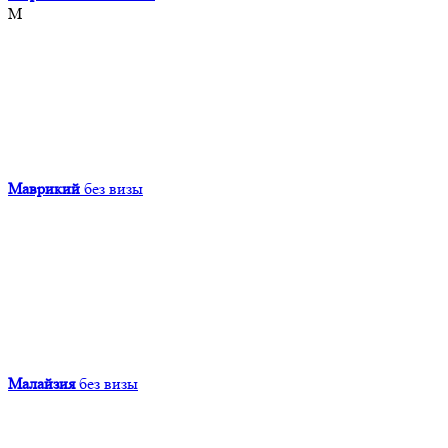
М
Маврикий
без визы
Малайзия
без визы