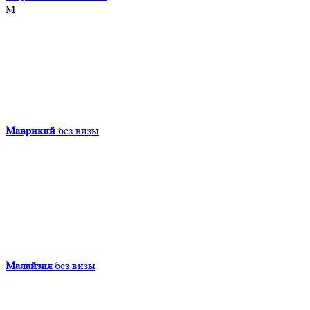
М
Маврикий
без визы
Малайзия
без визы