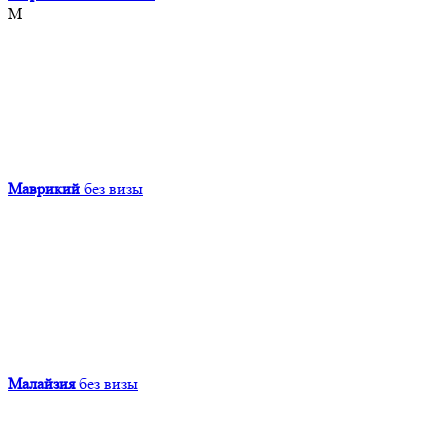
М
Маврикий
без визы
Малайзия
без визы