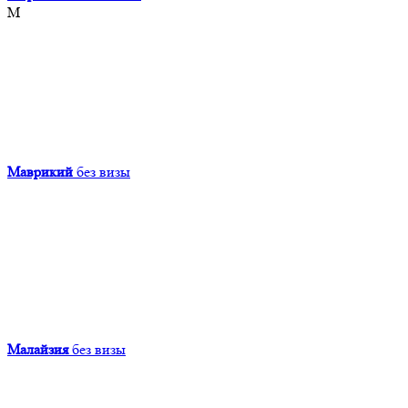
М
Маврикий
без визы
Малайзия
без визы