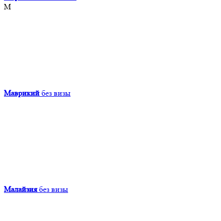
М
Маврикий
без визы
Малайзия
без визы