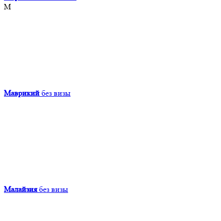
М
Маврикий
без визы
Малайзия
без визы