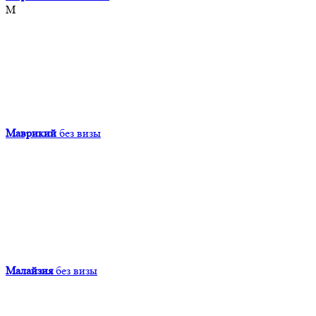
М
Маврикий
без визы
Малайзия
без визы