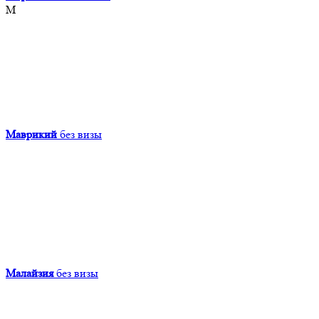
М
Маврикий
без визы
Малайзия
без визы