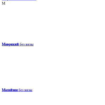
М
Маврикий
без визы
Малайзия
без визы