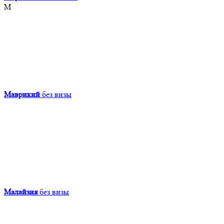
М
Маврикий
без визы
Малайзия
без визы