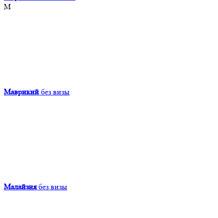
М
Маврикий
без визы
Малайзия
без визы