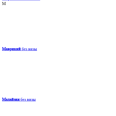
М
Маврикий
без визы
Малайзия
без визы