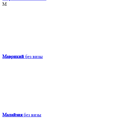
М
Маврикий
без визы
Малайзия
без визы