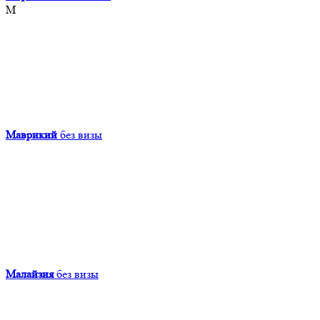
М
Маврикий
без визы
Малайзия
без визы