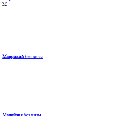
М
Маврикий
без визы
Малайзия
без визы