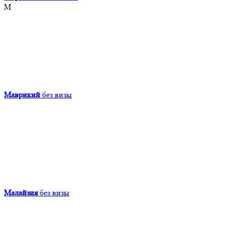
М
Маврикий
без визы
Малайзия
без визы