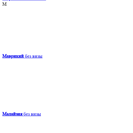
М
Маврикий
без визы
Малайзия
без визы