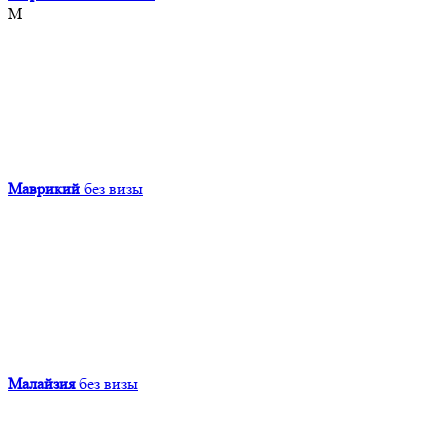
М
Маврикий
без визы
Малайзия
без визы